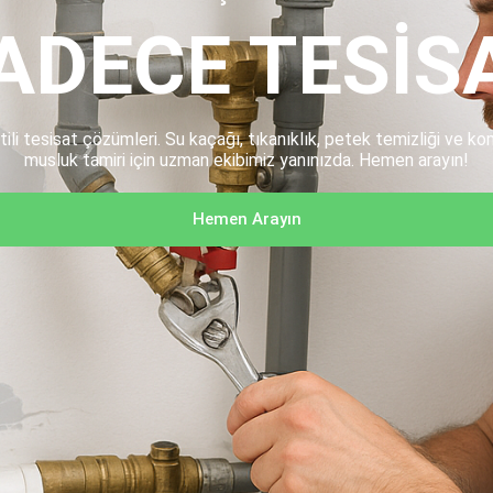
ADECE TESIS
tili tesisat çözümleri. Su kaçağı, tıkanıklık, petek temizliği ve k
musluk tamiri için uzman ekibimiz yanınızda. Hemen arayın!
Hemen Arayın