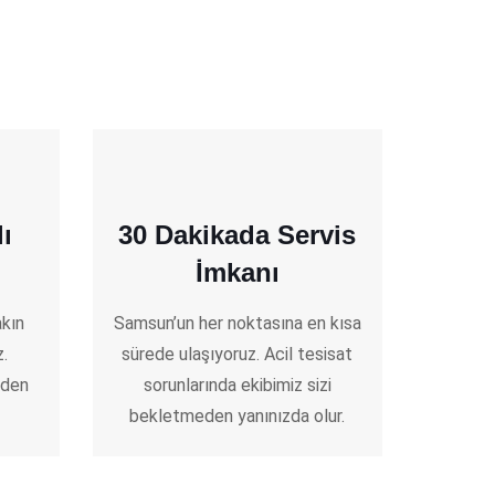
ı
30 Dakikada Servis
İmkanı
akın
Samsun’un her noktasına en kısa
z.
sürede ulaşıyoruz. Acil tesisat
eden
sorunlarında ekibimiz sizi
bekletmeden yanınızda olur.