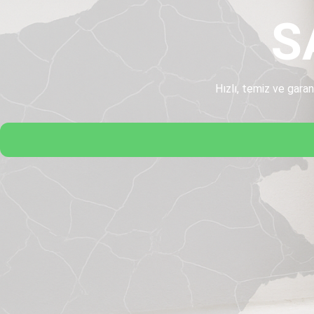
S
Hızlı, temiz ve garan