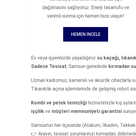
dağılmasını sağlıyoruz. Enerji tasarrufu ve
verimli ısınma için hemen bize ulaşın!
HEMEN İNCELE
Ev veya işyerinizde yaşadığınız
su kaçağı, tıkanı
Sadece Tesisat
, Samsun genelinde
kırmadan su
Uzman kadromuz, kameralı ve akustik cihazlarla su 
Tıkanıklık açma işlemlerinde de gelişmiş robot sis
Kombi ve petek temizliği
hizmetimizle kış ayları
işçilik
ve
müşteri memnuniyeti garantisi
sunuyo
Samsun’un her ilçesinde (Atakum, İlkadım, Tekkeköy
👉 Arayın, tesisat sorunlarınızı kırmadan, dökmed