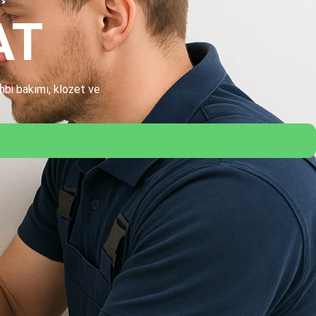
AT
ombi bakımı, klozet ve