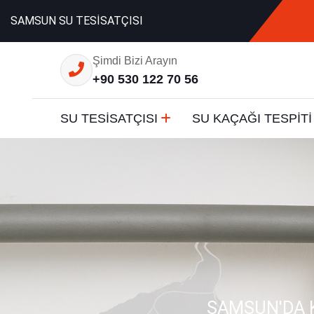
SAMSUN SU TESİSATÇISI
Şimdi Bizi Arayın
+90 530 122 70 56
SU TESİSATÇISI
SU KAÇAĞI TESPİTİ
SAMSUN'DA K