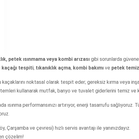
klık, petek ısınmama veya kombi arızası
gibi sorunlarda güveneb
 kaçağı tespiti
,
tıkanıklık açma
,
kombi bakımı
ve
petek temiz
kaçaklarını noktasal olarak tespit eder; gereksiz kırma veya inş
temleri kullanarak mutfak, banyo ve tuvalet giderlerini temiz ve k
nda ısınma performansınızı artırıyor, enerji tasarrufu sağlıyoruz.
ruz.
, Çarşamba ve çevresi) hızlı servis avantajı ile yanınızdayız.
en çözelim!