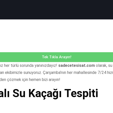
Tek Tıkla Arayın!
nız her türlü sorunda yanınızdayız!
sadecetesisat.com
olarak, su
an ekibimizle sunuyoruz. Çarşamba’nın her mahallesinde 7/24 hizmet
eden çözmek için hemen bizi arayın!
ı Su Kaçağı Tespiti