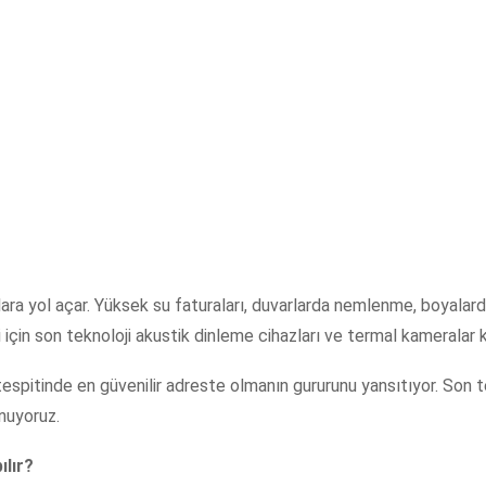
lara yol açar. Yüksek su faturaları, duvarlarda nemlenme, boyala
 için son teknoloji akustik dinleme cihazları ve termal kameralar k
tespitinde en güvenilir adreste olmanın gururunu yansıtıyor. Son t
unuyoruz.
ılır?