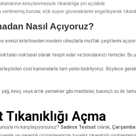
anlarının kireçlenmesiyle tıkanıklığa yol açılabilir.
erilmemiş borular, atık suyun gözeneklerini engelleyerek tıkanık
rmadan Nasıl Açıyoruz?
 ve evinizi kirletmeden modern cihazlarla mutfak çeşitlerini açıyor
noktaları noktasal olarak tespit eder ve borularınızı temizler. Bu 
yerleştirilen özel kameralarla tam yerini belirliyoruz. Böylece 
 yağ, kireç veya artık yemekler gibi maddeler, basınçlı su ile ta
 Tıkanıklığı Açma
runuyla mı karşılaşıyorsunuz?
Sadece Tesisat
olarak,
Çarşamba
nilir ve garantili çözümlerimizle tuvalet tıkanıklığı probleminizi