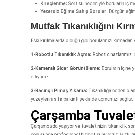
Kireçlenme:
Sert su nedeniyle boruların iç mek
Yetersiz Eğime Sahip Borular:
Düzgün eğim v
Mutfak Tıkanıklığını Kı
Eski kırılmalarda olduğu gibi borularınızı kırmadan
1-Robotlu Tıkanıklık Açma:
Robot cihazlarımız, 
2-Kameralı Gider Görüntüleme:
Boruların içine 
ediyoruz.
3-Basınçlı Pimaş Yıkama:
Tıkanıklığa neden olan
yüzeylerini sıfır birikinti şeklinde açmamızı sağlar.
Çarşamba Tuvalet
Çarşamba’da yaşıyor ve tuvaletinizin tıkanıklık so
konusunda profesyonel hizmet sunuyoruz. Hızlı, güve