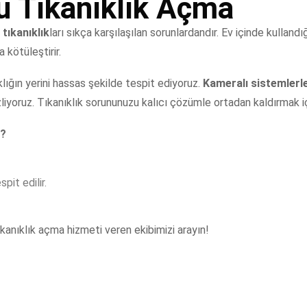
 Tıkanıklık Açma
t
tıkanıklık
ları sıkça karşılaşılan sorunlardandır. Ev içinde kulland
a kötüleştirir.
klığın yerini hassas şekilde tespit ediyoruz.
Kameralı sistemlerl
iyoruz. Tıkanıklık sorununuzu kalıcı çözümle ortadan kaldırmak iç
i?
pit edilir.
ıkanıklık açma hizmeti veren ekibimizi arayın!