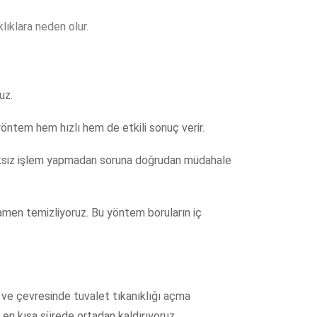
lıklara neden olur.
uz.
yöntem hem hızlı hem de etkili sonuç verir.
gereksiz işlem yapmadan soruna doğrudan müdahale
mamen temizliyoruz. Bu yöntem boruların iç
ve çevresinde tuvalet tıkanıklığı açma
 en kısa sürede ortadan kaldırıyoruz.