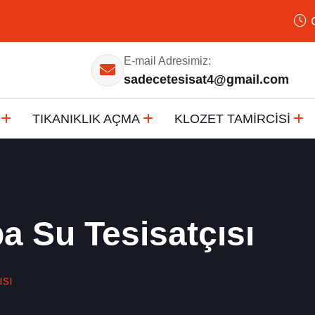
E-mail Adresimiz:
sadecetesisat4@gmail.com
TIKANIKLIK AÇMA
KLOZET TAMİRCİSİ
 Su Tesisatçısı
sı