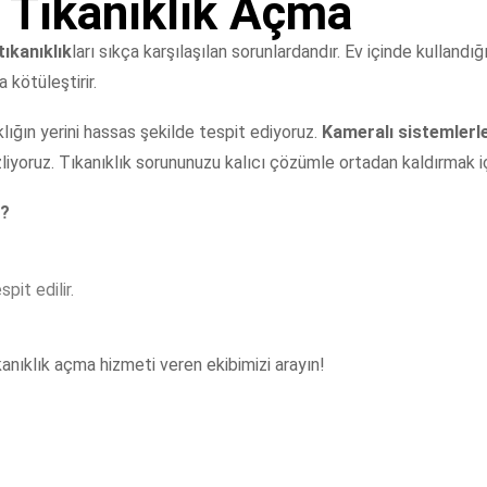
 Tıkanıklık Açma
tıkanıklık
ları sıkça karşılaşılan sorunlardandır. Ev içinde kullandı
a kötüleştirir.
klığın yerini hassas şekilde tespit ediyoruz.
Kameralı sistemlerl
iyoruz. Tıkanıklık sorununuzu kalıcı çözümle ortadan kaldırmak iç
i?
pit edilir.
kanıklık açma hizmeti veren ekibimizi arayın!