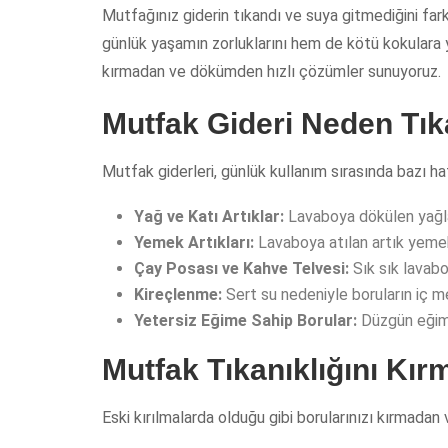
Mutfağınız giderin tıkandı ve suya gitmediğini far
günlük yaşamın zorluklarını hem de kötü kokulara y
kırmadan ve dökümden hızlı çözümler sunuyoruz.
Mutfak Gideri Neden Tık
Mutfak giderleri, günlük kullanım sırasında bazı ha
Yağ ve Katı Artıklar:
Lavaboya dökülen yağlar 
Yemek Artıkları:
Lavaboya atılan artık yemekle
Çay Posası ve Kahve Telvesi:
Sık sık lavabo
Kireçlenme:
Sert su nedeniyle boruların iç mek
Yetersiz Eğime Sahip Borular:
Düzgün eğim v
Mutfak Tıkanıklığını Kı
Eski kırılmalarda olduğu gibi borularınızı kırmadan