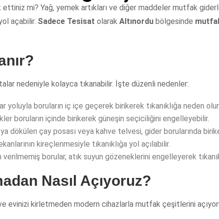
k ettiniz mi? Yağ, yemek artıkları ve diğer maddeler mutfak giderl
ol açabilir.
Sadece Tesisat
olarak
Altınordu
bölgesinde
mutfak
anır?
talar nedeniyle kolayca tıkanabilir. İşte düzenli nedenler:
yoluyla boruların iç içe geçerek birikerek tıkanıklığa neden olur
r boruların içinde birikerek güneşin seçiciliğini engelleyebilir.
ya dökülen çay posası veya kahve telvesi, gider borularında birike
anlarının kireçlenmesiyle tıkanıklığa yol açılabilir.
erilmemiş borular, atık suyun gözeneklerini engelleyerek tıkanık
rmadan Nasıl Açıyoruz?
 ve evinizi kirletmeden modern cihazlarla mutfak çeşitlerini açıyor