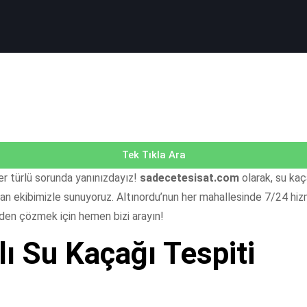
Tek Tıkla Ara
 her türlü sorunda yanınızdayız!
sadecetesisat.com
olarak, su kaç
an ekibimizle sunuyoruz. Altınordu’nun her mahallesinde 7/24 hizme
eden çözmek için hemen bizi arayın!
ı Su Kaçağı Tespiti